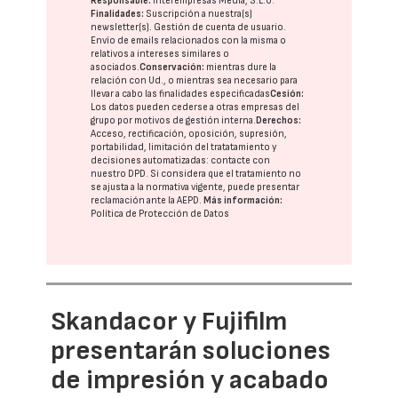
Responsable:
Interempresas Media, S.L.U.
Finalidades:
Suscripción a nuestra(s)
newsletter(s). Gestión de cuenta de usuario.
Envío de emails relacionados con la misma o
relativos a intereses similares o
asociados.
Conservación:
mientras dure la
relación con Ud., o mientras sea necesario para
llevar a cabo las finalidades especificadas
Cesión:
Los datos pueden cederse a otras
empresas del
grupo
por motivos de gestión interna.
Derechos:
Acceso, rectificación, oposición, supresión,
portabilidad, limitación del tratatamiento y
decisiones automatizadas:
contacte con
nuestro DPD
. Si considera que el tratamiento no
se ajusta a la normativa vigente, puede presentar
reclamación ante la
AEPD
.
Más información:
Política de Protección de Datos
Skandacor y Fujifilm
presentarán soluciones
de impresión y acabado