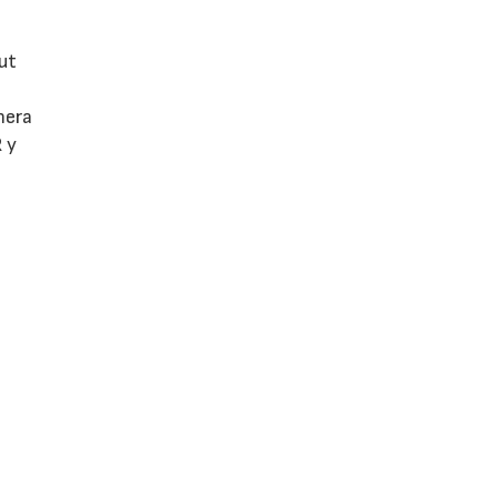
ut
nera
 y