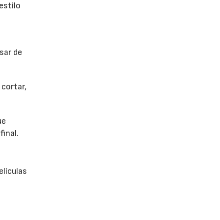
estilo
sar de
cortar,
ue
final.
elículas