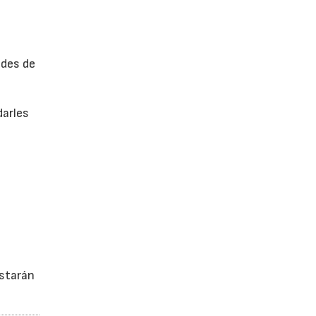
ades de
darles
estarán