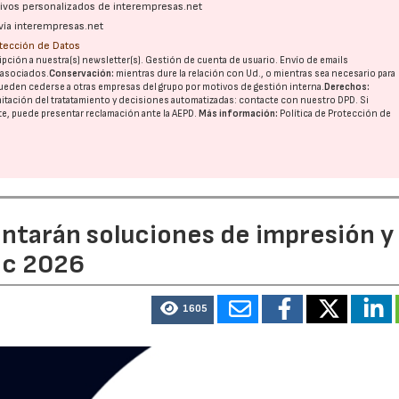
ativos personalizados de interempresas.net
vía interempresas.net
otección de Datos
pción a nuestra(s) newsletter(s). Gestión de cuenta de usuario. Envío de emails
o asociados.
Conservación:
mientras dure la relación con Ud., o mientras sea necesario para
ueden cederse a otras
empresas del grupo
por motivos de gestión interna.
Derechos:
imitación del tratatamiento y decisiones automatizadas:
contacte con nuestro DPD
. Si
nte, puede presentar reclamación ante la
AEPD
.
Más información:
Política de Protección de
22/07/2026
29/07/2026
entarán soluciones de impresión y
ic 2026
1605