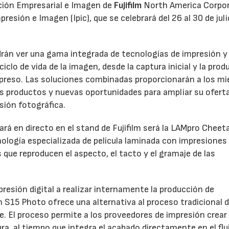
ación Empresarial e Imagen de
Fujifilm
North America Corpo
esión e Imagen (Ipic), que se celebrará del 26 al 30 de juli
odrán ver una gama integrada de tecnologías de impresión y
clo de vida de la imagen, desde la captura inicial y la prod
 impreso. Las soluciones combinadas proporcionarán a los m
os productos y nuevas oportunidades para ampliar su oferta
sión fotográfica.
rá en directo en el stand de Fujifilm será la LAMpro Cheet
logía especializada de película laminada con impresiones
s que reproducen el aspecto, el tacto y el gramaje de las
resión digital a realizar internamente la producción de
h S15 Photo ofrece una alternativa al proceso tradicional 
ve. El proceso permite a los proveedores de impresión crear
a, al tiempo que integra el acabado directamente en el flu