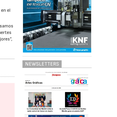
 en el
ensamos
uertes
ores”,
NEWSLETTERS