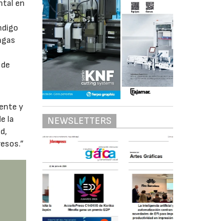
ntal en
ndigo
ngas
 de
ente y
e la
NEWSLETTERS
d,
resos.”