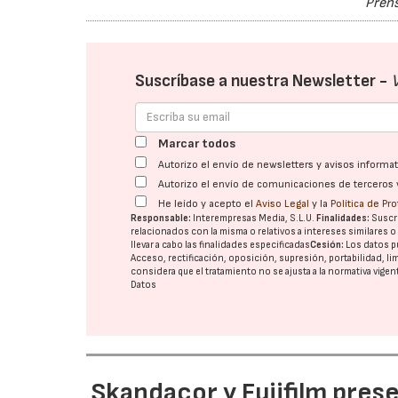
Prens
Suscríbase a nuestra Newsletter -
Marcar todos
Autorizo el envío de newsletters y avisos inform
Autorizo el envío de comunicaciones de terceros 
He leído y acepto el
Aviso Legal
y la
Política de Pr
Responsable:
Interempresas Media, S.L.U.
Finalidades:
Suscri
relacionados con la misma o relativos a intereses similares 
llevar a cabo las finalidades especificadas
Cesión:
Los datos p
Acceso, rectificación, oposición, supresión, portabilidad, l
considera que el tratamiento no se ajusta a la normativa vige
Datos
Skandacor y Fujifilm pres