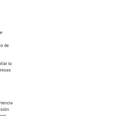
de
jo de
iar la
presas
riencia
esión
 por