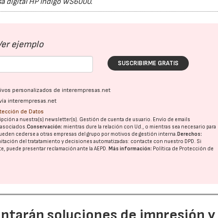
a digital HP Indigo WS6000.
Ver ejemplo
SUSCRIBIRME GRATIS
ativos personalizados de interempresas.net
vía interempresas.net
otección de Datos
pción a nuestra(s) newsletter(s). Gestión de cuenta de usuario. Envío de emails
o asociados.
Conservación:
mientras dure la relación con Ud., o mientras sea necesario para
ueden cederse a otras
empresas del grupo
por motivos de gestión interna.
Derechos:
imitación del tratatamiento y decisiones automatizadas:
contacte con nuestro DPD
. Si
nte, puede presentar reclamación ante la
AEPD
.
Más información:
Política de Protección de
entarán soluciones de impresión y