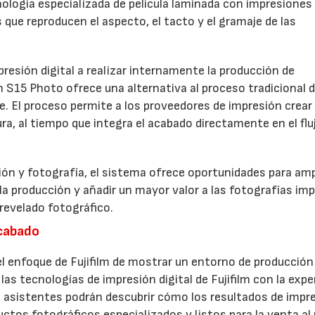
logía especializada de película laminada con impresiones
s que reproducen el aspecto, el tacto y el gramaje de las
resión digital a realizar internamente la producción de
h S15 Photo ofrece una alternativa al proceso tradicional 
ve. El proceso permite a los proveedores de impresión crear
a, al tiempo que integra el acabado directamente en el flu
ón y fotografía, el sistema ofrece oportunidades para ampl
 la producción y añadir un mayor valor a las fotografías im
revelado fotográfico.
acabado
 enfoque de Fujifilm de mostrar un entorno de producción
las tecnologías de impresión digital de Fujifilm con la expe
 asistentes podrán descubrir cómo los resultados de impr
ctos fotográficos especializados y listos para la venta al