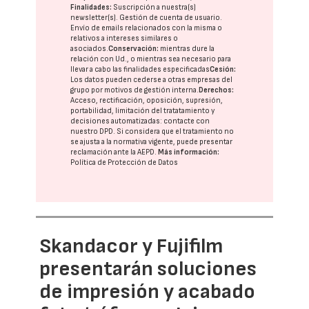
Finalidades:
Suscripción a nuestra(s)
newsletter(s). Gestión de cuenta de usuario.
Envío de emails relacionados con la misma o
relativos a intereses similares o
asociados.
Conservación:
mientras dure la
relación con Ud., o mientras sea necesario para
llevar a cabo las finalidades especificadas
Cesión:
Los datos pueden cederse a otras
empresas del
grupo
por motivos de gestión interna.
Derechos:
Acceso, rectificación, oposición, supresión,
portabilidad, limitación del tratatamiento y
decisiones automatizadas:
contacte con
nuestro DPD
. Si considera que el tratamiento no
se ajusta a la normativa vigente, puede presentar
reclamación ante la
AEPD
.
Más información:
Política de Protección de Datos
Skandacor y Fujifilm
presentarán soluciones
de impresión y acabado