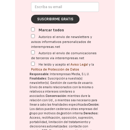
SUSCRIBIRME GRATIS
Marcar todos
Autorizo el envío de newsletters y
avisos informativos personalizados de
interempresas.net
Autorizo el envío de comunicaciones
de terceros vía interempresas.net
He leído y acepto el
Aviso Legal
y la
Política de Protección de Datos
Responsable:
Interempresas Media, S.L.U.
Finalidades:
Suscripción a nuestra(s)
newsletter(s). Gestión de cuenta de usuario.
Envío de emails relacionados con la misma o
relativos a intereses similares o
asociados.
Conservación:
mientras dure la
relación con Ud., o mientras sea necesario para
llevar a cabo las finalidades especificadas
Cesión:
Los datos pueden cederse a otras
empresas del
grupo
por motivos de gestión interna.
Derechos:
Acceso, rectificación, oposición, supresión,
portabilidad, limitación del tratatamiento y
decisiones automatizadas:
contacte con