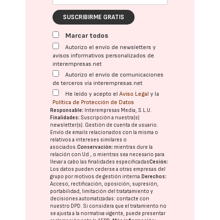
SUSCRIBIRME GRATIS
Marcar todos
Autorizo el envío de newsletters y
avisos informativos personalizados de
interempresas.net
Autorizo el envío de comunicaciones
de terceros vía interempresas.net
He leído y acepto el
Aviso Legal
y la
Política de Protección de Datos
Responsable:
Interempresas Media, S.L.U.
Finalidades:
Suscripción a nuestra(s)
newsletter(s). Gestión de cuenta de usuario.
Envío de emails relacionados con la misma o
relativos a intereses similares o
asociados.
Conservación:
mientras dure la
relación con Ud., o mientras sea necesario para
llevar a cabo las finalidades especificadas
Cesión:
Los datos pueden cederse a otras
empresas del
grupo
por motivos de gestión interna.
Derechos:
Acceso, rectificación, oposición, supresión,
portabilidad, limitación del tratatamiento y
decisiones automatizadas:
contacte con
nuestro DPD
. Si considera que el tratamiento no
se ajusta a la normativa vigente, puede presentar