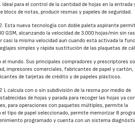
Ideal para el control de la cantidad de hojas en la entrada 
 de blocs de notas, producir resmas y papeles de seguridad.
. Esta nueva tecnología con doble paleta aspirante permi
00 GSM, alcanzando la velocidad de 3.000 hojas/min sin ras
r casi la misma velocidad aun cuando está activada la fun
glajes simples y rápida sustitución de las plaquetas de cál
o el mundo. Sus principales compradores y prescriptores s
ad, impresores comerciales, fabricantes de papel y cartón,
icantes de tarjetas de crédito y de papeles plásticos.
L calcula con o sin subdivisión de la resma por medio de
establecidas de hojas y parada para recoger las hojas ya co
les, para operaciones con paquetes múltiples, permite la
a el tipo de papel seleccionado, permite memorizar 8 prog
antenimiento programado y cuenta con un sistema diagnósti