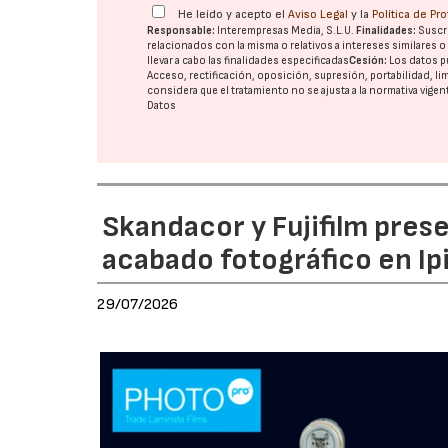
He leído y acepto el
Aviso Legal
y la
Política de Pr
Responsable:
Interempresas Media, S.L.U.
Finalidades:
Suscri
relacionados con la misma o relativos a intereses similares 
llevar a cabo las finalidades especificadas
Cesión:
Los datos p
Acceso, rectificación, oposición, supresión, portabilidad, l
considera que el tratamiento no se ajusta a la normativa vige
Datos
Skandacor y Fujifilm pres
acabado fotográfico en Ip
29/07/2026