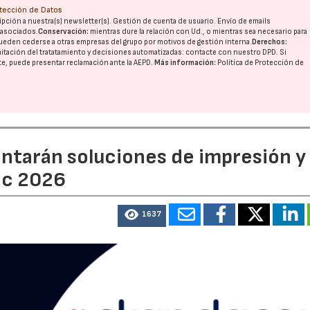
otección de Datos
pción a nuestra(s) newsletter(s). Gestión de cuenta de usuario. Envío de emails
o asociados.
Conservación:
mientras dure la relación con Ud., o mientras sea necesario para
ueden cederse a otras
empresas del grupo
por motivos de gestión interna.
Derechos:
imitación del tratatamiento y decisiones automatizadas:
contacte con nuestro DPD
. Si
nte, puede presentar reclamación ante la
AEPD
.
Más información:
Política de Protección de
entarán soluciones de impresión y
ic 2026
1637