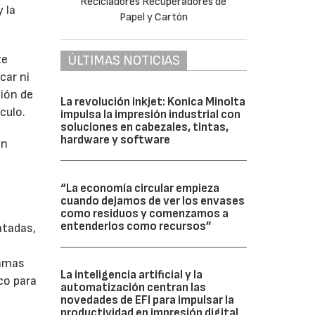
y la
ÚLTIMAS NOTICIAS
te
car ni
ción de
La revolución inkjet: Konica Minolta
culo.
impulsa la impresión industrial con
soluciones en cabezales, tintas,
hardware y software
on
“La economía circular empieza
cuando dejamos de ver los envases
como residuos y comenzamos a
entenderlos como recursos”
ntadas,
ramas
La inteligencia artificial y la
co para
automatización centran las
novedades de EFI para impulsar la
productividad en impresión digital