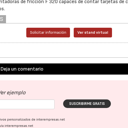
ntadoras de fricción F 320 capaces de contar tarjetas de c
os.
AS
Solicitar información
Ver stand virtual
Deja un comentario
Ver ejemplo
SUSCRIBIRME GRATIS
ativos personalizados de interempresas.net
vía interempresas.net