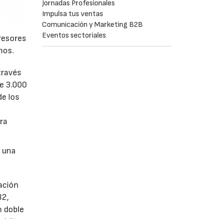
Jornadas Profesionales
Impulsa tus ventas
Comunicación y Marketing B2B
Eventos sectoriales
resores
nos.
través
de 3.000
de los
l
bra
a una
ación
32,
n doble