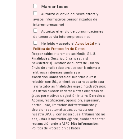
Marcar todos
Autorizo el envío de newsletters y
avisos informativos personalizados de
interempresas.net
Autorizo el envío de comunicaciones
de terceros vía interempresas.net
He leído y acepto el
Aviso Legal
y la
Política de Protección de Datos
Responsable:
Interempresas Media, S.L.U.
Finalidades:
Suscripción a nuestra(s)
newsletter(s). Gestión de cuenta de usuario.
Envío de emails relacionados con la misma o
relativos a intereses similares o
asociados.
Conservación:
mientras dure la
relación con Ud., o mientras sea necesario para
llevar a cabo las finalidades especificadas
Cesión:
Los datos pueden cederse a otras
empresas del
grupo
por motivos de gestión interna.
Derechos:
Acceso, rectificación, oposición, supresión,
portabilidad, limitación del tratatamiento y
decisiones automatizadas:
contacte con
nuestro DPD
. Si considera que el tratamiento no
se ajusta a la normativa vigente, puede presentar
reclamación ante la
AEPD
.
Más información:
Política de Protección de Datos