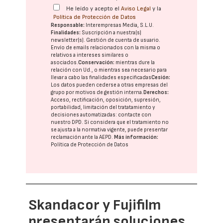
He leído y acepto el
Aviso Legal
y la
Política de Protección de Datos
Responsable:
Interempresas Media, S.L.U.
Finalidades:
Suscripción a nuestra(s)
newsletter(s). Gestión de cuenta de usuario.
Envío de emails relacionados con la misma o
relativos a intereses similares o
asociados.
Conservación:
mientras dure la
relación con Ud., o mientras sea necesario para
llevar a cabo las finalidades especificadas
Cesión:
Los datos pueden cederse a otras
empresas del
grupo
por motivos de gestión interna.
Derechos:
Acceso, rectificación, oposición, supresión,
portabilidad, limitación del tratatamiento y
decisiones automatizadas:
contacte con
nuestro DPD
. Si considera que el tratamiento no
se ajusta a la normativa vigente, puede presentar
reclamación ante la
AEPD
.
Más información:
Política de Protección de Datos
Skandacor y Fujifilm
presentarán soluciones