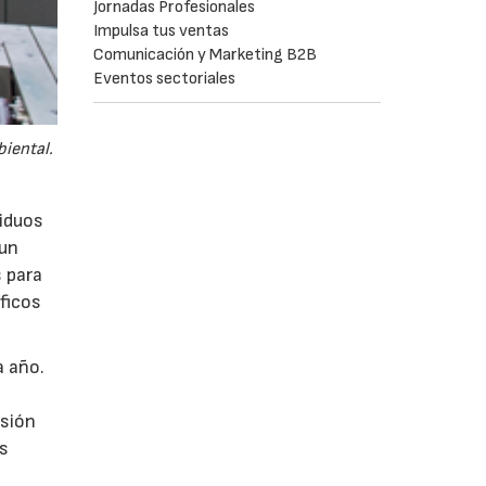
Jornadas Profesionales
Impulsa tus ventas
Comunicación y Marketing B2B
Eventos sectoriales
biental.
siduos
 un
s para
íficos
a año.
esión
rs