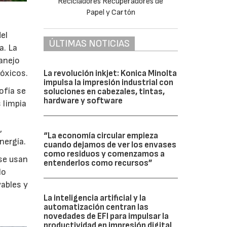
del
ÚLTIMAS NOTICIAS
a. La
anejo
óxicos.
La revolución inkjet: Konica Minolta
impulsa la impresión industrial con
ofía se
soluciones en cabezales, tintas,
hardware y software
 limpia
,
“La economía circular empieza
nergía.
cuando dejamos de ver los envases
como residuos y comenzamos a
 se usan
entenderlos como recursos”
lo
vables y
La inteligencia artificial y la
automatización centran las
novedades de EFI para impulsar la
productividad en impresión digital