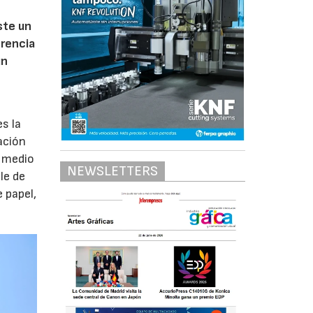
ste un
erencia
un
s la
ación
l medio
NEWSLETTERS
le de
 papel,