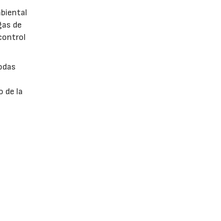
mbiental
gas de
control
todas
 de la