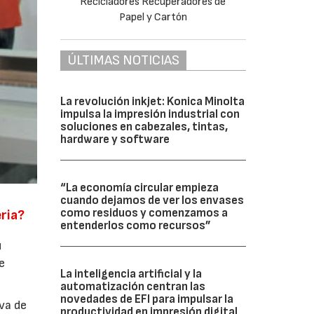
ÚLTIMAS NOTICIAS
La revolución inkjet: Konica Minolta
impulsa la impresión industrial con
soluciones en cabezales, tintas,
hardware y software
“La economía circular empieza
cuando dejamos de ver los envases
como residuos y comenzamos a
eria?
entenderlos como recursos”
u
e
La inteligencia artificial y la
automatización centran las
novedades de EFI para impulsar la
va de
productividad en impresión digital