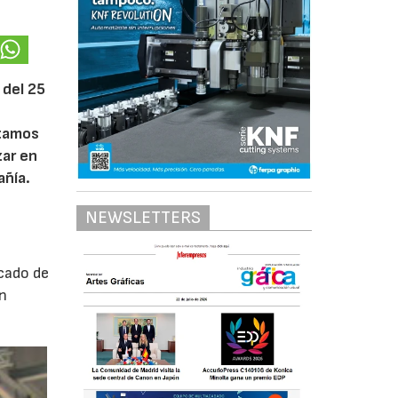
 del 25
stamos
zar en
añía.
NEWSLETTERS
cado de
n