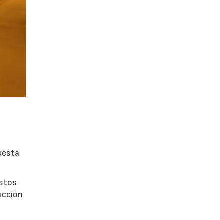
puesta
estos
ducción