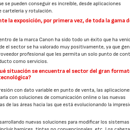
ue se pueden conseguir es increíble, desde aplicaciones
 cartelería y rotulación.
te la exposición, por primera vez, de toda la gama d
entro de la marca Canon ha sido todo un éxito que ha veni
de el sector se ha valorado muy positivamente, ya que gen
proveedor profesional que les permita un solo punto de con
oducto como servicios.
 qué situación se encuentra el sector del gran forma
 tecnológica?
resión con dato variable en punto de venta, las aplicacione
rarla con soluciones de comunicación online o las nuevas
nas de las áreas hacia las que está evolucionando la impres
desarrollando nuevas soluciones para modificar los sistemas
incluir barnices, tintas no convencionales, etc. Los cabeza