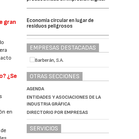
Economía circular en lugar de
e gran
residuos peligrosos
do
EMPRESAS DESTACADAS
era
tacto
to? ¿Se
OTRAS SECCIONES
AGENDA
s
ENTIDADES Y ASOCIACIONES DE LA
INDUSTRIA GRÁFICA
ión en
DIRECTORIO POR EMPRESAS
SERVICIOS
 de
les