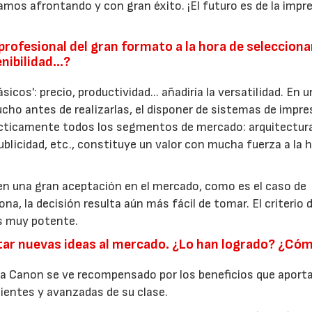
mos afrontando y con gran éxito. ¡El futuro es de la impr
l profesional del gran formato a la hora de selecciona
enibilidad…?
sicos': precio, productividad... añadiría la versatilidad. En u
cho antes de realizarlas, el disponer de sistemas de impre
rácticamente todos los segmentos de mercado: arquitectur
publicidad, etc., constituye un valor con mucha fuerza a la 
nen una gran aceptación en el mercado, como es el caso de
a, la decisión resulta aún más fácil de tomar. El criterio d
es muy potente.
ortar nuevas ideas al mercado. ¿Lo han logrado? ¿Có
e a Canon se ve recompensado por los beneficios que apor
ientes y avanzadas de su clase.