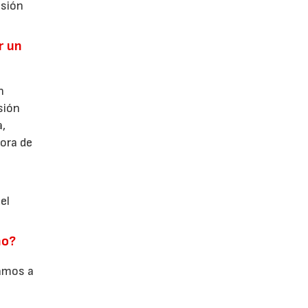
esión
r un
n
sión
a,
hora de
el
mo?
tamos a