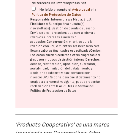
de terceros vía interempresas.net
He leído y acepto el
Aviso Legal
y la
Política de Protección de Datos
Responsable:
Interempresas Media, S.L.U.
Finalidades:
Suscripción a nuestra(s)
newsletter(s). Gestión de cuenta de usuario.
Envío de emails relacionados con la misma o
relativos a intereses similares o
asociados.
Conservación:
mientras dure la
relación con Ud., o mientras sea necesario para
llevar a cabo las finalidades especificadas
Cesión:
Los datos pueden cederse a otras
empresas del
grupo
por motivos de gestión interna.
Derechos:
Acceso, rectificación, oposición, supresión,
portabilidad, limitación del tratatamiento y
decisiones automatizadas:
contacte con
nuestro DPD
. Si considera que el tratamiento no
se ajusta a la normativa vigente, puede presentar
reclamación ante la
AEPD
.
Más información:
Política de Protección de Datos
'Producto Cooperativo' es una marca