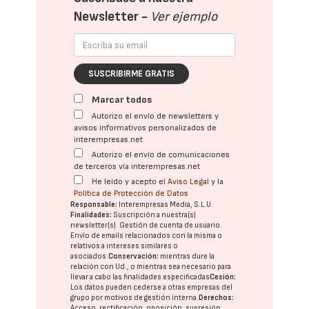
Newsletter -
Ver ejemplo
SUSCRIBIRME GRATIS
Marcar todos
Autorizo el envío de newsletters y
avisos informativos personalizados de
interempresas.net
Autorizo el envío de comunicaciones
de terceros vía interempresas.net
He leído y acepto el
Aviso Legal
y la
Política de Protección de Datos
Responsable:
Interempresas Media, S.L.U.
Finalidades:
Suscripción a nuestra(s)
newsletter(s). Gestión de cuenta de usuario.
Envío de emails relacionados con la misma o
relativos a intereses similares o
asociados.
Conservación:
mientras dure la
relación con Ud., o mientras sea necesario para
llevar a cabo las finalidades especificadas
Cesión:
Los datos pueden cederse a otras
empresas del
grupo
por motivos de gestión interna.
Derechos:
Acceso, rectificación, oposición, supresión,