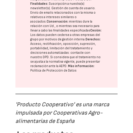
Finalidades:
Suscripción a nuestra(s)
newsletter(s). Gestión de cuenta de usuario.
Envío de emails relacionados con la misma o
relativos a intereses similares o
asociados.
Conservación:
mientras dure la
relación con Ud., o mientras sea necesario para
llevar a cabo las finalidades especificadas
Cesión:
Los datos pueden cederse a otras
empresas del
grupo
por motivos de gestión interna.
Derechos:
Acceso, rectificación, oposición, supresión,
portabilidad, limitación del tratatamiento y
decisiones automatizadas:
contacte con
nuestro DPD
. Si considera que el tratamiento no
se ajusta a la normativa vigente, puede presentar
reclamación ante la
AEPD
.
Más información:
Política de Protección de Datos
'Producto Cooperativo' es una marca
impulsada por Cooperativas Agro-
alimentarias de España