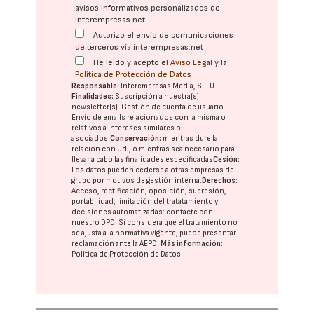
avisos informativos personalizados de
interempresas.net
Autorizo el envío de comunicaciones
de terceros vía interempresas.net
He leído y acepto el
Aviso Legal
y la
Política de Protección de Datos
Responsable:
Interempresas Media, S.L.U.
Finalidades:
Suscripción a nuestra(s)
newsletter(s). Gestión de cuenta de usuario.
Envío de emails relacionados con la misma o
relativos a intereses similares o
asociados.
Conservación:
mientras dure la
relación con Ud., o mientras sea necesario para
llevar a cabo las finalidades especificadas
Cesión:
Los datos pueden cederse a otras
empresas del
grupo
por motivos de gestión interna.
Derechos:
Acceso, rectificación, oposición, supresión,
portabilidad, limitación del tratatamiento y
decisiones automatizadas:
contacte con
nuestro DPD
. Si considera que el tratamiento no
se ajusta a la normativa vigente, puede presentar
reclamación ante la
AEPD
.
Más información:
Política de Protección de Datos