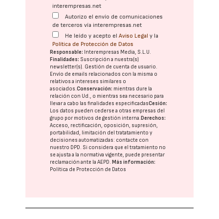
interempresas.net
Autorizo el envío de comunicaciones
de terceros vía interempresas.net
He leído y acepto el
Aviso Legal
y la
Política de Protección de Datos
Responsable:
Interempresas Media, S.L.U.
Finalidades:
Suscripción a nuestra(s)
newsletter(s). Gestión de cuenta de usuario.
Envío de emails relacionados con la misma o
relativos a intereses similares o
asociados.
Conservación:
mientras dure la
relación con Ud., o mientras sea necesario para
llevar a cabo las finalidades especificadas
Cesión:
Los datos pueden cederse a otras
empresas del
grupo
por motivos de gestión interna.
Derechos:
Acceso, rectificación, oposición, supresión,
portabilidad, limitación del tratatamiento y
decisiones automatizadas:
contacte con
nuestro DPD
. Si considera que el tratamiento no
se ajusta a la normativa vigente, puede presentar
reclamación ante la
AEPD
.
Más información:
Política de Protección de Datos