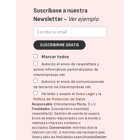
Suscríbase a nuestra
Newsletter -
Ver ejemplo
SUSCRIBIRME GRATIS
Marcar todos
Autorizo el envío de newsletters y
avisos informativos personalizados de
interempresas.net
Autorizo el envío de comunicaciones
de terceros vía interempresas.net
He leído y acepto el
Aviso Legal
y la
Política de Protección de Datos
Responsable:
Interempresas Media, S.L.U.
Finalidades:
Suscripción a nuestra(s)
newsletter(s). Gestión de cuenta de usuario.
Envío de emails relacionados con la misma o
relativos a intereses similares o
asociados.
Conservación:
mientras dure la
relación con Ud., o mientras sea necesario para
llevar a cabo las finalidades especificadas
Cesión: