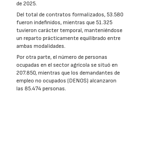
de 2025.
Del total de contratos formalizados, 53.580
fueron indefinidos, mientras que 51.325
tuvieron carácter temporal, manteniéndose
un reparto prácticamente equilibrado entre
ambas modalidades.
Por otra parte, el número de personas
ocupadas en el sector agrícola se situó en
207.850, mientras que los demandantes de
empleo no ocupados (DENOS) alcanzaron
las 85.474 personas.
Entre los trabajadores extranjeros, el paro
agrícola afectó a 16.918 personas, un 5,67%
más que en junio, aunque un 4,40% menos
que en julio del año pasado, manteniendo la
tendencia de mejora observada en la
evolución anual del empleo agrario.