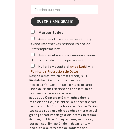
SUSCRIBIRME GRATIS
Marcar todos
Autorizo el envío de newsletters y
avisos informativos personalizados de
interempresas.net
Autorizo el envío de comunicaciones
de terceros vía interempresas.net
He leído y acepto el
Aviso Legal
y la
Política de Protección de Datos
Responsable:
Interempresas Media, S.L.U.
Finalidades:
Suscripción a nuestra(s)
newsletter(s). Gestión de cuenta de usuario.
Envío de emails relacionados con la misma o
relativos a intereses similares o
asociados.
Conservación:
mientras dure la
relación con Ud., o mientras sea necesario para
llevar a cabo las finalidades especificadas
Cesión:
Los datos pueden cederse a otras
empresas del
grupo
por motivos de gestión interna.
Derechos:
Acceso, rectificación, oposición, supresión,
portabilidad, limitación del tratatamiento y
decisiones automatizadas:
contacte con