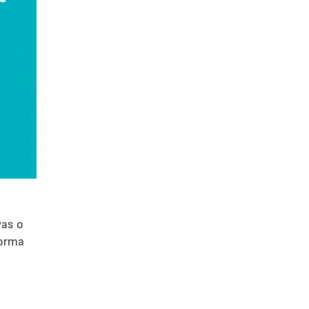
vas o
forma