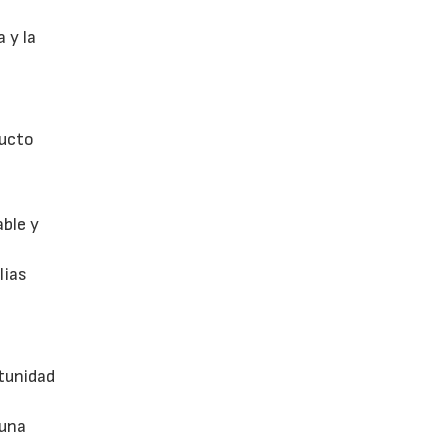
 y la
ducto
able y
lias
tunidad
 una