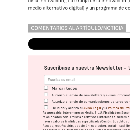
de la innovación), La Granja de la Innovación
medio alternativo digital) y un programa de c
COMENTARIOS AL ARTÍCULO/NOTICIA
Suscríbase a nuestra Newsletter -
Marcar todos
Autorizo el envío de newsletters y avisos inform
Autorizo el envío de comunicaciones de terceros 
He leído y acepto el
Aviso Legal
y la
Política de Pr
Responsable:
Interempresas Media, S.L.U.
Finalidades:
Suscri
relacionados con la misma o relativos a intereses similares 
llevar a cabo las finalidades especificadas
Cesión:
Los datos p
Acceso, rectificación, oposición, supresión, portabilidad, l