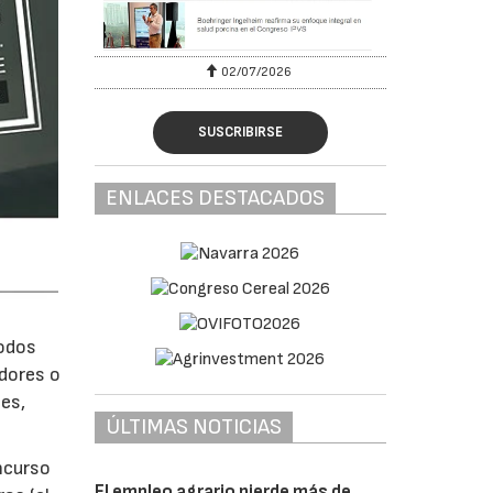
02/07/2026
SUSCRIBIRSE
ENLACES DESTACADOS
todos
idores o
es,
ÚLTIMAS NOTICIAS
ncurso
El empleo agrario pierde más de