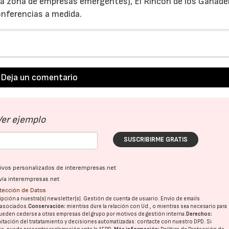
 (la zona de empresas emergentes), El Rincón de los Ganader
onferencias a medida.
Deja un comentario
Ver ejemplo
SUSCRIBIRME GRATIS
ativos personalizados de interempresas.net
vía interempresas.net
otección de Datos
pción a nuestra(s) newsletter(s). Gestión de cuenta de usuario. Envío de emails
o asociados.
Conservación:
mientras dure la relación con Ud., o mientras sea necesario para
ueden cederse a otras
empresas del grupo
por motivos de gestión interna.
Derechos:
imitación del tratatamiento y decisiones automatizadas:
contacte con nuestro DPD
. Si