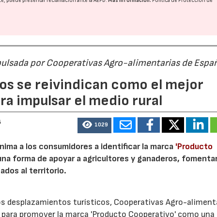
nte, puede presentar reclamación ante la
AEPD
.
Más información:
Política de Protección de
pulsada por Cooperativas Agro-alimentarias de Espa
os se reivindican como el mejor
a impulsar el medio rural
6
1029
nima a los consumidores a identificar la marca
'Producto
a forma de apoyar a agricultores y ganaderos, fomentar
ados al territorio.
los desplazamientos turísticos, Cooperativas Agro-aliment
para promover la marca 'Producto Cooperativo' como una