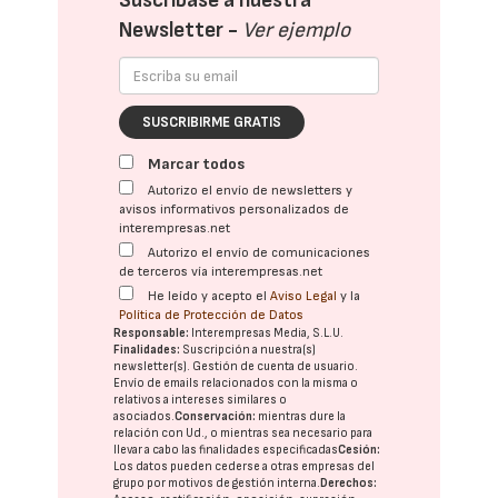
Suscríbase a nuestra
Newsletter -
Ver ejemplo
SUSCRIBIRME GRATIS
Marcar todos
Autorizo el envío de newsletters y
avisos informativos personalizados de
interempresas.net
Autorizo el envío de comunicaciones
de terceros vía interempresas.net
He leído y acepto el
Aviso Legal
y la
Política de Protección de Datos
Responsable:
Interempresas Media, S.L.U.
Finalidades:
Suscripción a nuestra(s)
newsletter(s). Gestión de cuenta de usuario.
Envío de emails relacionados con la misma o
relativos a intereses similares o
asociados.
Conservación:
mientras dure la
relación con Ud., o mientras sea necesario para
llevar a cabo las finalidades especificadas
Cesión:
Los datos pueden cederse a otras
empresas del
grupo
por motivos de gestión interna.
Derechos: