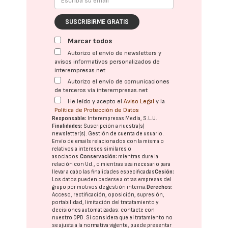
SUSCRIBIRME GRATIS
Marcar todos
Autorizo el envío de newsletters y
avisos informativos personalizados de
interempresas.net
Autorizo el envío de comunicaciones
de terceros vía interempresas.net
He leído y acepto el
Aviso Legal
y la
Política de Protección de Datos
Responsable:
Interempresas Media, S.L.U.
Finalidades:
Suscripción a nuestra(s)
newsletter(s). Gestión de cuenta de usuario.
Envío de emails relacionados con la misma o
relativos a intereses similares o
asociados.
Conservación:
mientras dure la
relación con Ud., o mientras sea necesario para
llevar a cabo las finalidades especificadas
Cesión:
Los datos pueden cederse a otras
empresas del
grupo
por motivos de gestión interna.
Derechos:
Acceso, rectificación, oposición, supresión,
portabilidad, limitación del tratatamiento y
decisiones automatizadas:
contacte con
nuestro DPD
. Si considera que el tratamiento no
se ajusta a la normativa vigente, puede presentar