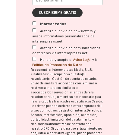
SUSCRIBIRME GRATIS
Marcar todos
Autorizo el envío de newsletters y
avisos informativos personalizados de
interempresas.net
Autorizo el envío de comunicaciones
de terceros vía interempresas.net
He leído y acepto el
Aviso Legal
y la
Política de Protección de Datos
Responsable:
Interempresas Media, S.L.U.
Finalidades:
Suscripción a nuestra(s)
newsletter(s). Gestión de cuenta de usuario.
Envío de emails relacionados con la misma o
relativos a intereses similares o
asociados.
Conservación:
mientras dure la
relación con Ud., o mientras sea necesario para
llevar a cabo las finalidades especificadas
Cesión:
Los datos pueden cederse a otras
empresas del
grupo
por motivos de gestión interna.
Derechos:
Acceso, rectificación, oposición, supresión,
portabilidad, limitación del tratatamiento y
decisiones automatizadas:
contacte con
nuestro DPD
. Si considera que el tratamiento no
se ajusta a la normativa vigente, puede presentar