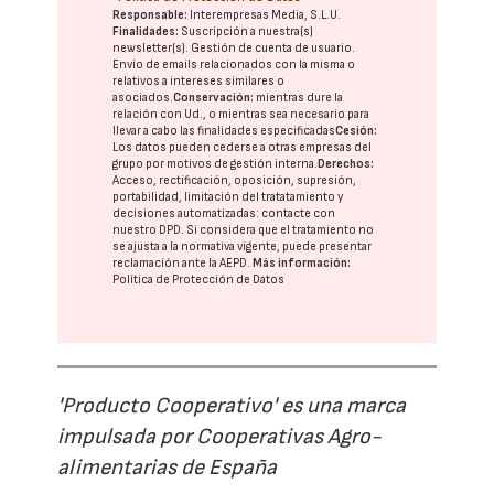
Responsable:
Interempresas Media, S.L.U.
Finalidades:
Suscripción a nuestra(s)
newsletter(s). Gestión de cuenta de usuario.
Envío de emails relacionados con la misma o
relativos a intereses similares o
asociados.
Conservación:
mientras dure la
relación con Ud., o mientras sea necesario para
llevar a cabo las finalidades especificadas
Cesión:
Los datos pueden cederse a otras
empresas del
grupo
por motivos de gestión interna.
Derechos:
Acceso, rectificación, oposición, supresión,
portabilidad, limitación del tratatamiento y
decisiones automatizadas:
contacte con
nuestro DPD
. Si considera que el tratamiento no
se ajusta a la normativa vigente, puede presentar
reclamación ante la
AEPD
.
Más información:
Política de Protección de Datos
'Producto Cooperativo' es una marca
impulsada por Cooperativas Agro-
alimentarias de España