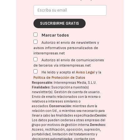
SUSCRIBIRME GRATIS
Marcar todos
Autorizo el envío de newsletters y
avisos informativos personalizados de
interempresas.net
Autorizo el envío de comunicaciones
de terceros vía interempresas.net
He leído y acepto el
Aviso Legal
y la
Política de Protección de Datos
Responsable:
Interempresas Media, S.L.U.
Finalidades:
Suscripción a nuestra(s)
newsletter(s). Gestión de cuenta de usuario.
Envío de emails relacionados con la misma o
relativos a intereses similares o
asociados.
Conservación:
mientras dure la
relación con Ud., o mientras sea necesario para
llevar a cabo las finalidades especificadas
Cesión:
Los datos pueden cederse a otras
empresas del
grupo
por motivos de gestión interna.
Derechos:
Acceso, rectificación, oposición, supresión,
portabilidad, limitación del tratatamiento y
decisiones automatizadas:
contacte con