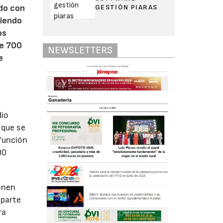
GESTIÓN PIARAS
odo con
biendo
os
de 700
NEWSLETTERS
e
dio
 que se
 función
00
onen
 parte
ra