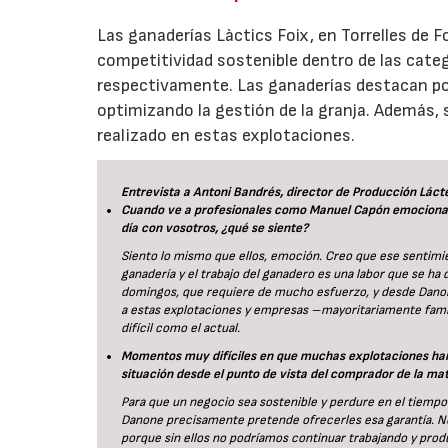
Las ganaderías Làctics Foix, en Torrelles de Fo
competitividad sostenible dentro de las catego
respectivamente. Las ganaderías destacan po
optimizando la gestión de la granja. Además, 
realizado en estas explotaciones.
Entrevista a Antoni Bandrés, director de Producción Lác
Cuando ve a profesionales como Manuel Capón emocionars
día con vosotros, ¿qué se siente?
Siento lo mismo que ellos, emoción. Creo que ese sentimie
ganadería y el trabajo del ganadero es una labor que se ha 
domingos, que requiere de mucho esfuerzo, y desde Dano
a estas explotaciones y empresas –mayoritariamente famil
difícil como el actual.
Momentos muy difíciles en que muchas explotaciones han
situación desde el punto de vista del comprador de la ma
Para que un negocio sea sostenible y perdure en el tiemp
Danone precisamente pretende ofrecerles esa garantía. Ne
porque sin ellos no podríamos continuar trabajando y produc