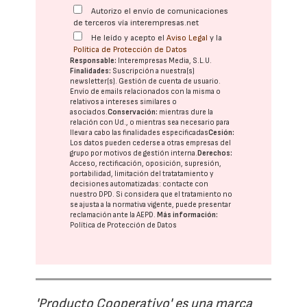
Autorizo el envío de comunicaciones
de terceros vía interempresas.net
He leído y acepto el
Aviso Legal
y la
Política de Protección de Datos
Responsable:
Interempresas Media, S.L.U.
Finalidades:
Suscripción a nuestra(s)
newsletter(s). Gestión de cuenta de usuario.
Envío de emails relacionados con la misma o
relativos a intereses similares o
asociados.
Conservación:
mientras dure la
relación con Ud., o mientras sea necesario para
llevar a cabo las finalidades especificadas
Cesión:
Los datos pueden cederse a otras
empresas del
grupo
por motivos de gestión interna.
Derechos:
Acceso, rectificación, oposición, supresión,
portabilidad, limitación del tratatamiento y
decisiones automatizadas:
contacte con
nuestro DPD
. Si considera que el tratamiento no
se ajusta a la normativa vigente, puede presentar
reclamación ante la
AEPD
.
Más información:
Política de Protección de Datos
'Producto Cooperativo' es una marca