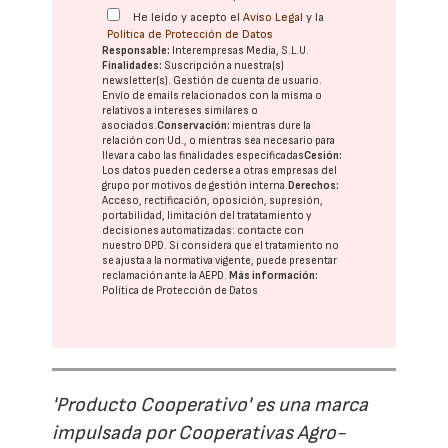
He leído y acepto el
Aviso Legal
y la
Política de Protección de Datos
Responsable:
Interempresas Media, S.L.U.
Finalidades:
Suscripción a nuestra(s)
newsletter(s). Gestión de cuenta de usuario.
Envío de emails relacionados con la misma o
relativos a intereses similares o
asociados.
Conservación:
mientras dure la
relación con Ud., o mientras sea necesario para
llevar a cabo las finalidades especificadas
Cesión:
Los datos pueden cederse a otras
empresas del
grupo
por motivos de gestión interna.
Derechos:
Acceso, rectificación, oposición, supresión,
portabilidad, limitación del tratatamiento y
decisiones automatizadas:
contacte con
nuestro DPD
. Si considera que el tratamiento no
se ajusta a la normativa vigente, puede presentar
reclamación ante la
AEPD
.
Más información:
Política de Protección de Datos
'Producto Cooperativo' es una marca
impulsada por Cooperativas Agro-