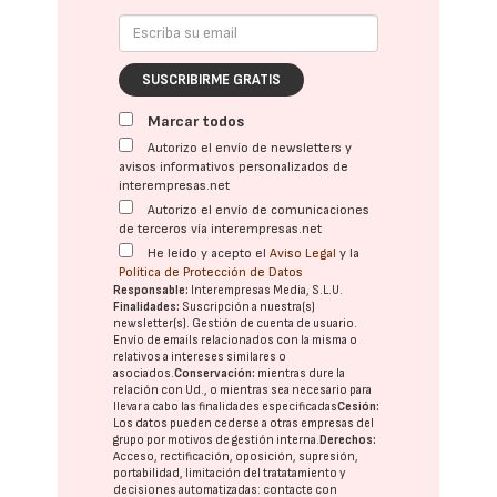
SUSCRIBIRME GRATIS
Marcar todos
Autorizo el envío de newsletters y
avisos informativos personalizados de
interempresas.net
Autorizo el envío de comunicaciones
de terceros vía interempresas.net
He leído y acepto el
Aviso Legal
y la
Política de Protección de Datos
Responsable:
Interempresas Media, S.L.U.
Finalidades:
Suscripción a nuestra(s)
newsletter(s). Gestión de cuenta de usuario.
Envío de emails relacionados con la misma o
relativos a intereses similares o
asociados.
Conservación:
mientras dure la
relación con Ud., o mientras sea necesario para
llevar a cabo las finalidades especificadas
Cesión:
Los datos pueden cederse a otras
empresas del
grupo
por motivos de gestión interna.
Derechos:
Acceso, rectificación, oposición, supresión,
portabilidad, limitación del tratatamiento y
decisiones automatizadas:
contacte con