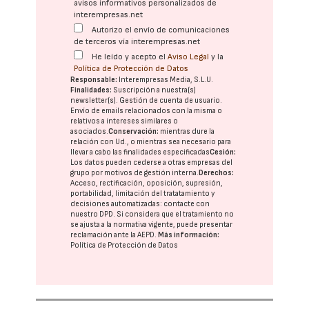
avisos informativos personalizados de
interempresas.net
Autorizo el envío de comunicaciones
de terceros vía interempresas.net
He leído y acepto el
Aviso Legal
y la
Política de Protección de Datos
Responsable:
Interempresas Media, S.L.U.
Finalidades:
Suscripción a nuestra(s)
newsletter(s). Gestión de cuenta de usuario.
Envío de emails relacionados con la misma o
relativos a intereses similares o
asociados.
Conservación:
mientras dure la
relación con Ud., o mientras sea necesario para
llevar a cabo las finalidades especificadas
Cesión:
Los datos pueden cederse a otras
empresas del
grupo
por motivos de gestión interna.
Derechos:
Acceso, rectificación, oposición, supresión,
portabilidad, limitación del tratatamiento y
decisiones automatizadas:
contacte con
nuestro DPD
. Si considera que el tratamiento no
se ajusta a la normativa vigente, puede presentar
reclamación ante la
AEPD
.
Más información:
Política de Protección de Datos