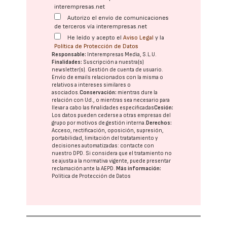
interempresas.net
Autorizo el envío de comunicaciones
de terceros vía interempresas.net
He leído y acepto el
Aviso Legal
y la
Política de Protección de Datos
Responsable:
Interempresas Media, S.L.U.
Finalidades:
Suscripción a nuestra(s)
newsletter(s). Gestión de cuenta de usuario.
Envío de emails relacionados con la misma o
relativos a intereses similares o
asociados.
Conservación:
mientras dure la
relación con Ud., o mientras sea necesario para
llevar a cabo las finalidades especificadas
Cesión:
Los datos pueden cederse a otras
empresas del
grupo
por motivos de gestión interna.
Derechos:
Acceso, rectificación, oposición, supresión,
portabilidad, limitación del tratatamiento y
decisiones automatizadas:
contacte con
nuestro DPD
. Si considera que el tratamiento no
se ajusta a la normativa vigente, puede presentar
reclamación ante la
AEPD
.
Más información:
Política de Protección de Datos