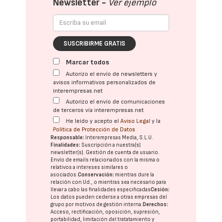
Newsletter -
Ver ejemplo
SUSCRIBIRME GRATIS
Marcar todos
Autorizo el envío de newsletters y
avisos informativos personalizados de
interempresas.net
Autorizo el envío de comunicaciones
de terceros vía interempresas.net
He leído y acepto el
Aviso Legal
y la
Política de Protección de Datos
Responsable:
Interempresas Media, S.L.U.
Finalidades:
Suscripción a nuestra(s)
newsletter(s). Gestión de cuenta de usuario.
Envío de emails relacionados con la misma o
relativos a intereses similares o
asociados.
Conservación:
mientras dure la
relación con Ud., o mientras sea necesario para
llevar a cabo las finalidades especificadas
Cesión:
Los datos pueden cederse a otras
empresas del
grupo
por motivos de gestión interna.
Derechos:
Acceso, rectificación, oposición, supresión,
portabilidad, limitación del tratatamiento y