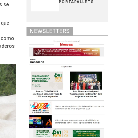
PORTAPALLETS
s se
 que
NEWSLETTERS
s como
naderos