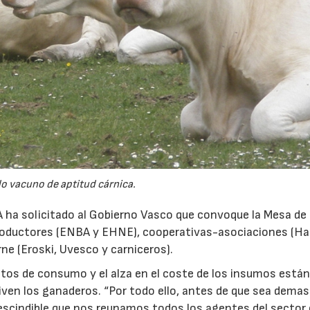
02/07/2026
16/07/2026
o vacuno de aptitud cárnica.
A ha solicitado al Gobierno Vasco que convoque la Mesa de 
 productores (ENBA y EHNE), cooperativas-asociaciones (Ha
ne (Eroski, Uvesco y carniceros).
tos de consumo y el alza en el coste de los insumos está
iven los ganaderos. “Por todo ello, antes de que sea dema
scindible que nos reunamos todos los agentes del sector 