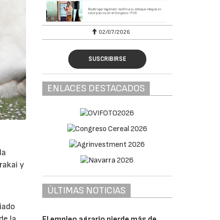
02/07/2026
SUSCRIBIRSE
ENLACES DESTACADOS
la
rakai y
ÚLTIMAS NOTICIAS
n
siado
de la
El empleo agrario pierde más de