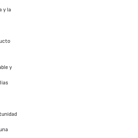
 y la
ducto
able y
lias
tunidad
 una