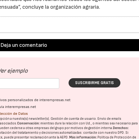
nsuada”, concluye la organización agraria.
Deja un comentario
Ver ejemplo
SUSCRIBIRME GRATIS
ativos personalizados de interempresas.net
vía interempresas.net
otección de Datos
pción a nuestra(s) newsletter(s). Gestión de cuenta de usuario. Envío de emails
o asociados.
Conservación:
mientras dure la relación con Ud., o mientras sea necesario para
ueden cederse a otras
empresas del grupo
por motivos de gestión interna.
Derechos:
imitación del tratatamiento y decisiones automatizadas:
contacte con nuestro DPD
. Si
nte, puede presentar reclamación ante la
AEPD
.
Más información:
Política de Protección de