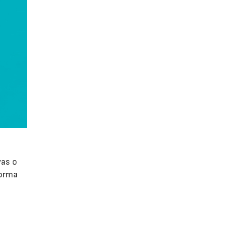
vas o
forma