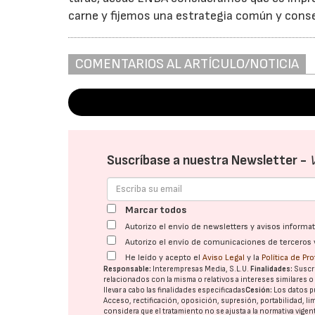
carne y fijemos una estrategia común y conse
COMENTARIOS AL ARTÍCULO/NOTICIA
Suscríbase a nuestra Newsletter -
Marcar todos
Autorizo el envío de newsletters y avisos inform
Autorizo el envío de comunicaciones de terceros 
He leído y acepto el
Aviso Legal
y la
Política de Pr
Responsable:
Interempresas Media, S.L.U.
Finalidades:
Suscri
relacionados con la misma o relativos a intereses similares 
llevar a cabo las finalidades especificadas
Cesión:
Los datos p
Acceso, rectificación, oposición, supresión, portabilidad, l
considera que el tratamiento no se ajusta a la normativa vige