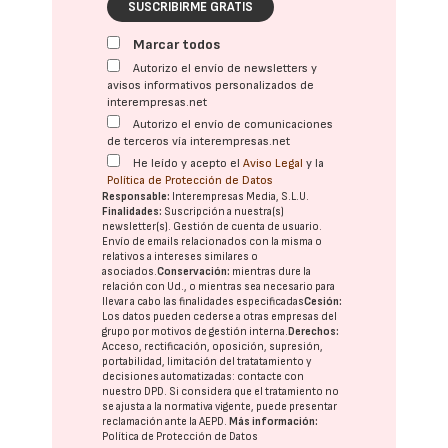
SUSCRIBIRME GRATIS
Marcar todos
Autorizo el envío de newsletters y
avisos informativos personalizados de
interempresas.net
Autorizo el envío de comunicaciones
de terceros vía interempresas.net
He leído y acepto el
Aviso Legal
y la
Política de Protección de Datos
Responsable:
Interempresas Media, S.L.U.
Finalidades:
Suscripción a nuestra(s)
newsletter(s). Gestión de cuenta de usuario.
Envío de emails relacionados con la misma o
relativos a intereses similares o
asociados.
Conservación:
mientras dure la
relación con Ud., o mientras sea necesario para
llevar a cabo las finalidades especificadas
Cesión:
Los datos pueden cederse a otras
empresas del
grupo
por motivos de gestión interna.
Derechos:
Acceso, rectificación, oposición, supresión,
portabilidad, limitación del tratatamiento y
decisiones automatizadas:
contacte con
nuestro DPD
. Si considera que el tratamiento no
se ajusta a la normativa vigente, puede presentar
reclamación ante la
AEPD
.
Más información:
Política de Protección de Datos