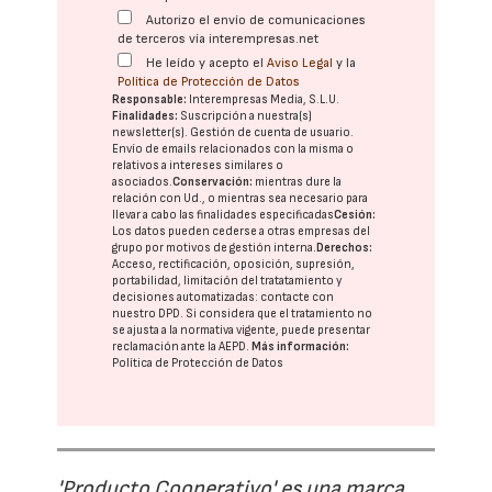
Autorizo el envío de comunicaciones
de terceros vía interempresas.net
He leído y acepto el
Aviso Legal
y la
Política de Protección de Datos
Responsable:
Interempresas Media, S.L.U.
Finalidades:
Suscripción a nuestra(s)
newsletter(s). Gestión de cuenta de usuario.
Envío de emails relacionados con la misma o
relativos a intereses similares o
asociados.
Conservación:
mientras dure la
relación con Ud., o mientras sea necesario para
llevar a cabo las finalidades especificadas
Cesión:
Los datos pueden cederse a otras
empresas del
grupo
por motivos de gestión interna.
Derechos:
Acceso, rectificación, oposición, supresión,
portabilidad, limitación del tratatamiento y
decisiones automatizadas:
contacte con
nuestro DPD
. Si considera que el tratamiento no
se ajusta a la normativa vigente, puede presentar
reclamación ante la
AEPD
.
Más información:
Política de Protección de Datos
'Producto Cooperativo' es una marca