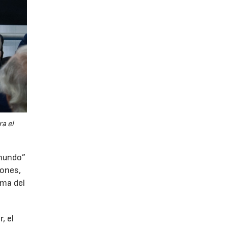
a el
 mundo”
iones,
gma del
, el