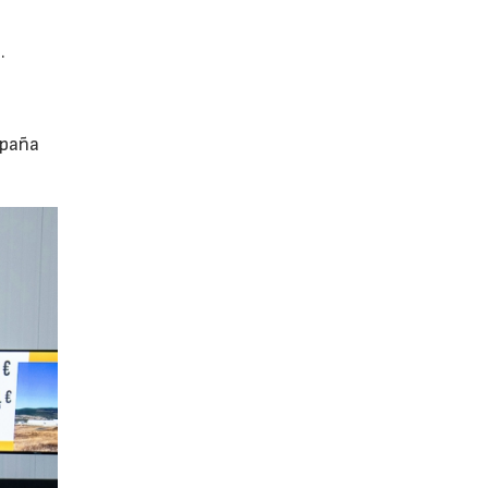
.
spaña