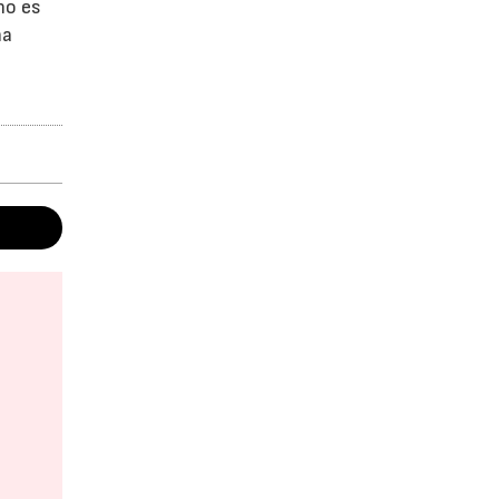
no es
ha
e