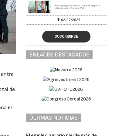
02/07/2026
16/07
SUSCRIBIRSE
ENLACES DESTACADOS
n entre
otal de
na el
ÚLTIMAS NOTICIAS
El empleo agrario pierde más de