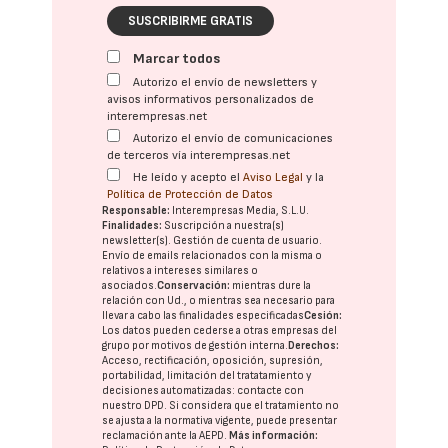
SUSCRIBIRME GRATIS
Marcar todos
Autorizo el envío de newsletters y
avisos informativos personalizados de
interempresas.net
Autorizo el envío de comunicaciones
de terceros vía interempresas.net
He leído y acepto el
Aviso Legal
y la
Política de Protección de Datos
Responsable:
Interempresas Media, S.L.U.
Finalidades:
Suscripción a nuestra(s)
newsletter(s). Gestión de cuenta de usuario.
Envío de emails relacionados con la misma o
relativos a intereses similares o
asociados.
Conservación:
mientras dure la
relación con Ud., o mientras sea necesario para
llevar a cabo las finalidades especificadas
Cesión:
Los datos pueden cederse a otras
empresas del
grupo
por motivos de gestión interna.
Derechos:
Acceso, rectificación, oposición, supresión,
portabilidad, limitación del tratatamiento y
decisiones automatizadas:
contacte con
nuestro DPD
. Si considera que el tratamiento no
se ajusta a la normativa vigente, puede presentar
reclamación ante la
AEPD
.
Más información: