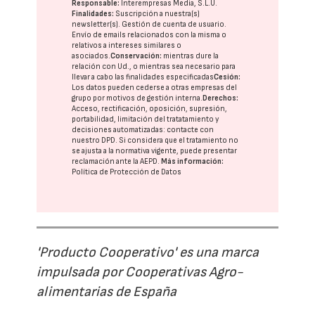
Responsable:
Interempresas Media, S.L.U.
Finalidades:
Suscripción a nuestra(s)
newsletter(s). Gestión de cuenta de usuario.
Envío de emails relacionados con la misma o
relativos a intereses similares o
asociados.
Conservación:
mientras dure la
relación con Ud., o mientras sea necesario para
llevar a cabo las finalidades especificadas
Cesión:
Los datos pueden cederse a otras
empresas del
grupo
por motivos de gestión interna.
Derechos:
Acceso, rectificación, oposición, supresión,
portabilidad, limitación del tratatamiento y
decisiones automatizadas:
contacte con
nuestro DPD
. Si considera que el tratamiento no
se ajusta a la normativa vigente, puede presentar
reclamación ante la
AEPD
.
Más información:
Política de Protección de Datos
'Producto Cooperativo' es una marca
impulsada por Cooperativas Agro-
alimentarias de España