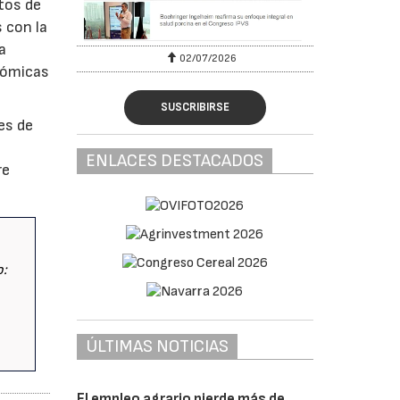
tos de
 con la
a
02/07/2026
nómicas
SUSCRIBIRSE
es de
ENLACES DESTACADOS
re
o:
ÚLTIMAS NOTICIAS
El empleo agrario pierde más de