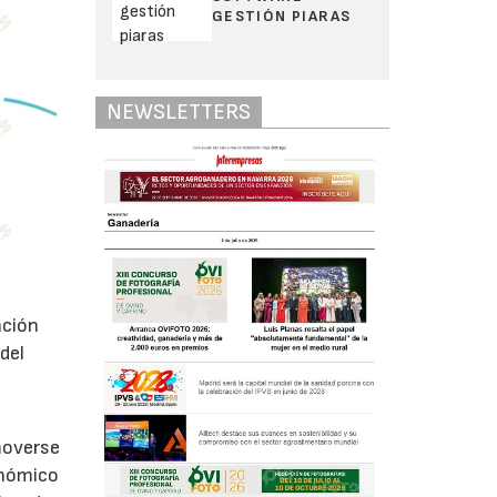
GESTIÓN PIARAS
NEWSLETTERS
ación
del
moverse
onómico