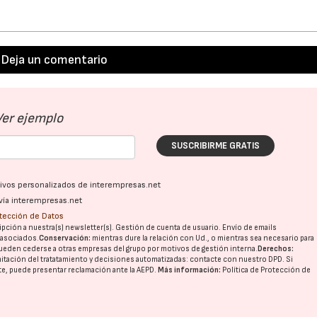
Deja un comentario
Ver ejemplo
SUSCRIBIRME GRATIS
ativos personalizados de interempresas.net
vía interempresas.net
otección de Datos
pción a nuestra(s) newsletter(s). Gestión de cuenta de usuario. Envío de emails
o asociados.
Conservación:
mientras dure la relación con Ud., o mientras sea necesario para
ueden cederse a otras
empresas del grupo
por motivos de gestión interna.
Derechos:
imitación del tratatamiento y decisiones automatizadas:
contacte con nuestro DPD
. Si
nte, puede presentar reclamación ante la
AEPD
.
Más información:
Política de Protección de