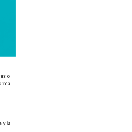
vas o
forma
 y la