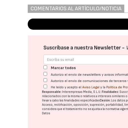
COMENTARIOS AL ARTÍCULO/NOTICIA
Suscríbase a nuestra Newsletter -
Marcar todos
Autorizo el envío de newsletters y avisos inform
Autorizo el envío de comunicaciones de terceros 
He leído y acepto el
Aviso Legal
y la
Política de Pr
Responsable:
Interempresas Media, S.L.U.
Finalidades:
Suscri
relacionados con la misma o relativos a intereses similares 
llevar a cabo las finalidades especificadas
Cesión:
Los datos p
Acceso, rectificación, oposición, supresión, portabilidad, l
considera que el tratamiento no se ajusta a la normativa vige
Datos