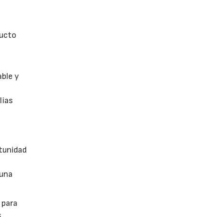
ducto
able y
lias
tunidad
 una
 para
s