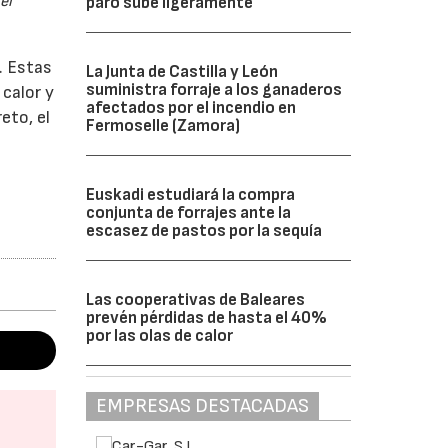
el
paro sube ligeramente
. Estas
La Junta de Castilla y León
suministra forraje a los ganaderos
calor y
afectados por el incendio en
eto, el
Fermoselle (Zamora)
Euskadi estudiará la compra
conjunta de forrajes ante la
escasez de pastos por la sequía
Las cooperativas de Baleares
prevén pérdidas de hasta el 40%
por las olas de calor
EMPRESAS DESTACADAS