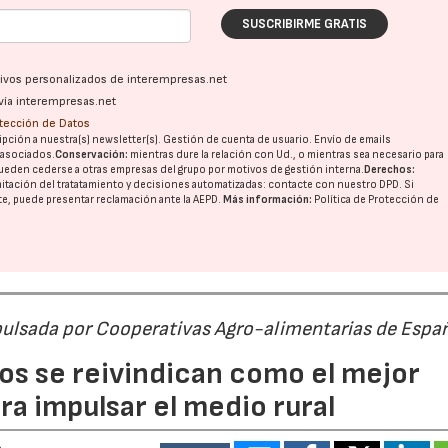
SUSCRIBIRME GRATIS
ativos personalizados de interempresas.net
vía interempresas.net
otección de Datos
pción a nuestra(s) newsletter(s). Gestión de cuenta de usuario. Envío de emails
o asociados.
Conservación:
mientras dure la relación con Ud., o mientras sea necesario para
ueden cederse a otras
empresas del grupo
por motivos de gestión interna.
Derechos:
imitación del tratatamiento y decisiones automatizadas:
contacte con nuestro DPD
. Si
nte, puede presentar reclamación ante la
AEPD
.
Más información:
Política de Protección de
pulsada por Cooperativas Agro-alimentarias de Espa
os se reivindican como el mejor
a impulsar el medio rural