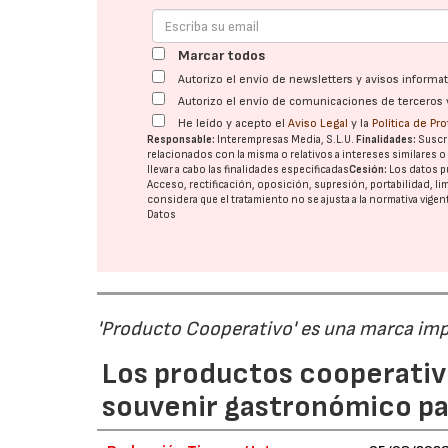
Marcar todos
Autorizo el envío de newsletters y avisos inform
Autorizo el envío de comunicaciones de terceros 
He leído y acepto el
Aviso Legal
y la
Política de Pr
Responsable:
Interempresas Media, S.L.U.
Finalidades:
Suscri
relacionados con la misma o relativos a intereses similares 
llevar a cabo las finalidades especificadas
Cesión:
Los datos p
Acceso, rectificación, oposición, supresión, portabilidad, l
considera que el tratamiento no se ajusta a la normativa vige
Datos
'Producto Cooperativo' es una marca im
Los productos cooperativ
souvenir gastronómico par