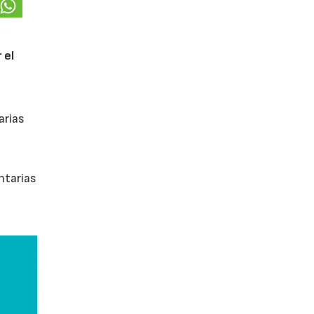
 el
arias
ntarias