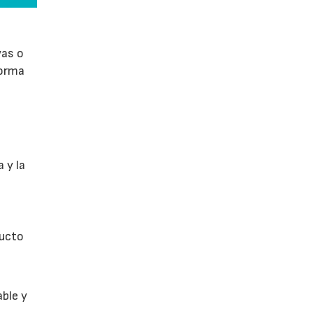
vas o
forma
 y la
ducto
able y