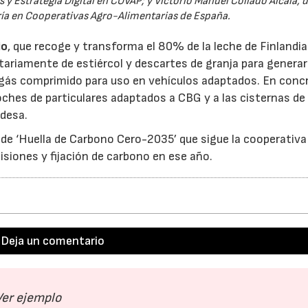
 Estrategia Digital en COVAP; y Victorio Manuel Collado Alcalá, d
a en Cooperativas Agro-Alimentarias de España.
io
, que recoge y transforma el 80% de la leche de Finlandia
riamente de estiércol y descartes de granja para generar 
biogás comprimido para uso en vehículos adaptados. En concr
ches de particulares adaptados a CBG y a las cisternas de
ndesa.
 de ‘Huella de Carbono Cero-2035’ que sigue la cooperativa
isiones y fijación de carbono en ese año.
Deja un comentario
Ver ejemplo