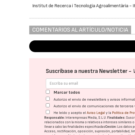
Institut de Recerca i Tecnologia Agroalimentària - 
COMENTARIOS AL ARTÍCULO/NOTICIA
Suscríbase a nuestra Newsletter -
Marcar todos
Autorizo el envío de newsletters y avisos inform
Autorizo el envío de comunicaciones de terceros 
He leído y acepto el
Aviso Legal
y la
Política de Pr
Responsable:
Interempresas Media, S.L.U.
Finalidades:
Suscri
relacionados con la misma o relativos a intereses similares 
llevar a cabo las finalidades especificadas
Cesión:
Los datos p
Acceso, rectificación, oposición, supresión, portabilidad, l