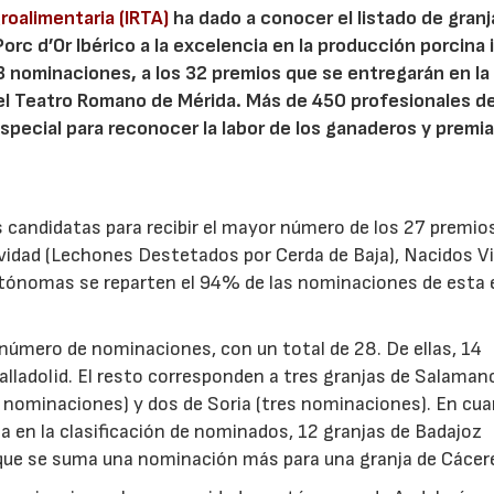
roalimentaria (IRTA)
ha dado a conocer el listado de gran
rc d’Or Ibérico a la excelencia en la producción porcina i
3 nominaciones, a los 32 premios que se entregarán en la
 el Teatro Romano de Mérida. Más de 450 profesionales de
special para reconocer la labor de los ganaderos y premiar
 candidatas para recibir el mayor número de los 27 premio
evidad (Lechones Destetados por Cerda de Baja), Nacidos V
tónomas se reparten el 94% de las nominaciones de esta 
 número de nominaciones, con un total de 28. De ellas, 14
alladolid. El resto corresponden a tres granjas de Salaman
e nominaciones) y dos de Soria (tres nominaciones). En cu
en la clasificación de nominados, 12 granjas de Badajoz
 que se suma una nominación más para una granja de Cácer