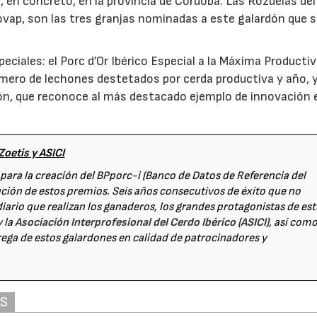
a, en concreto, en la provincia de Córdoba: Las Rozuelas del
e Covap, son las tres granjas nominadas a este galardón que 
ciales: el Porc d’Or Ibérico Especial a la Máxima Productiv
mero de lechones destetados por cerda productiva y año, y
ción, que reconoce al más destacado ejemplo de innovación 
Zoetis y ASICI
 para la creación del BPporc-i (Banco de Datos de Referencia del
ución de estos premios. Seis años consecutivos de éxito que no
 diario que realizan los ganaderos, los grandes protagonistas de est
 la
Asociación Interprofesional del Cerdo Ibérico (ASICI)
, así com
rega de estos galardones en calidad de patrocinadores y
AS