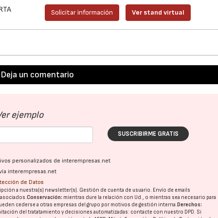
IRTA
Solicitar información
Ver stand virtual
Deja un comentario
Ver ejemplo
SUSCRIBIRME GRATIS
ativos personalizados de interempresas.net
vía interempresas.net
otección de Datos
pción a nuestra(s) newsletter(s). Gestión de cuenta de usuario. Envío de emails
o asociados.
Conservación:
mientras dure la relación con Ud., o mientras sea necesario para
ueden cederse a otras
empresas del grupo
por motivos de gestión interna.
Derechos:
imitación del tratatamiento y decisiones automatizadas:
contacte con nuestro DPD
. Si