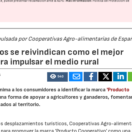
nte, puede presentar reclamación ante la
AEPD
.
Más información:
Política de Protección de
pulsada por Cooperativas Agro-alimentarias de Espa
os se reivindican como el mejor
a impulsar el medio rural
6
540
nima a los consumidores a identificar la marca
'Producto
a forma de apoyar a agricultores y ganaderos, fomentar
ados al territorio.
los desplazamientos turísticos, Cooperativas Agro-aliment
para promover la marca 'Producto Cooperativo' como una