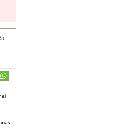
ña
 el
arias