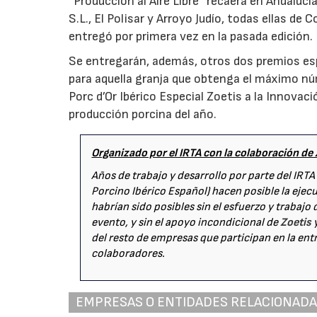
“Producción al Aire Libre” recaerá en Andalucí
S.L., El Polisar y Arroyo Judío, todas ellas d
entregó por primera vez en la pasada edición.
Se entregarán, además, otros dos premios espe
para aquella granja que obtenga el máximo nú
Porc d’Or Ibérico Especial Zoetis a la Innova
producción porcina del año.
Organizado por el IRTA con la colaboración de 
Años de trabajo y desarrollo por parte del IRTA
Porcino Ibérico Español) hacen posible la ejec
habrían sido posibles sin el esfuerzo y trabajo
evento, y sin el apoyo incondicional de
Zoetis
y
del resto de empresas que participan en la ent
colaboradores.
EMPRESAS O ENTIDADES RELACIONAD