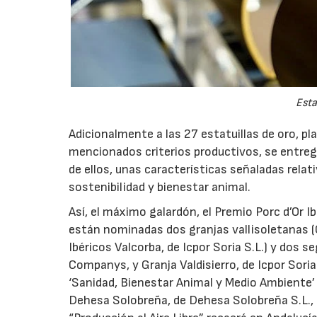
Esta
Adicionalmente a las 27 estatuillas de oro, pl
mencionados criterios productivos, se entre
de ellos, unas características señaladas relat
sostenibilidad y bienestar animal.
Así, el máximo galardón, el Premio Porc d’Or Ib
están nominadas dos granjas vallisoletanas (
Ibéricos Valcorba, de Icpor Soria S.L.) y dos
Companys, y Granja Valdisierro, de Icpor Soria 
‘Sanidad, Bienestar Animal y Medio Ambiente’ 
Dehesa Solobreña, de Dehesa Solobreña S.L., si