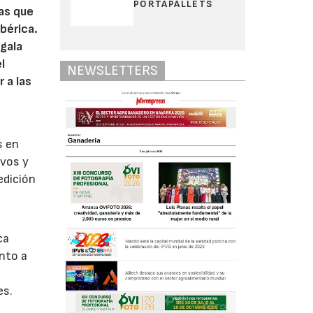
PORTAPALLETS
jas que
bérica.
 gala
l
NEWSLETTERS
 a las
s en
ivos y
edición
ca
anto a
es.