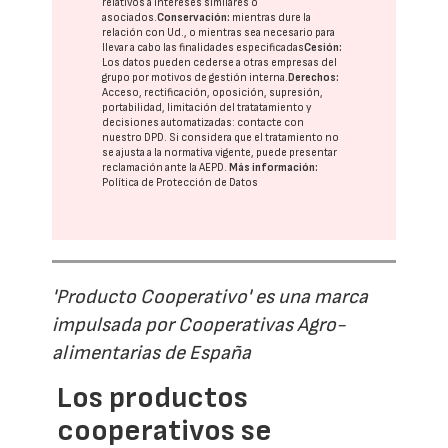
relativos a intereses similares o
asociados.
Conservación:
mientras dure la
relación con Ud., o mientras sea necesario para
llevar a cabo las finalidades especificadas
Cesión:
Los datos pueden cederse a otras
empresas del
grupo
por motivos de gestión interna.
Derechos:
Acceso, rectificación, oposición, supresión,
portabilidad, limitación del tratatamiento y
decisiones automatizadas:
contacte con
nuestro DPD
. Si considera que el tratamiento no
se ajusta a la normativa vigente, puede presentar
reclamación ante la
AEPD
.
Más información:
Política de Protección de Datos
'Producto Cooperativo' es una marca
impulsada por Cooperativas Agro-
alimentarias de España
Los productos
cooperativos se