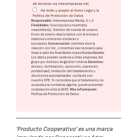
de terceros vía interempresas.net
He leído y acepto el
Aviso Legal
y la
Política de Protección de Datos
Responsable:
Interempresas Media, S.L.U.
Finalidades:
Suscripción a nuestra(s)
newsletter(s). Gestión de cuenta de usuario.
Envío de emails relacionados con la misma o
relativos a intereses similares o
asociados.
Conservación:
mientras dure la
relación con Ud., o mientras sea necesario para
llevar a cabo las finalidades especificadas
Cesión:
Los datos pueden cederse a otras
empresas del
grupo
por motivos de gestión interna.
Derechos:
Acceso, rectificación, oposición, supresión,
portabilidad, limitación del tratatamiento y
decisiones automatizadas:
contacte con
nuestro DPD
. Si considera que el tratamiento no
se ajusta a la normativa vigente, puede presentar
reclamación ante la
AEPD
.
Más información:
Política de Protección de Datos
'Producto Cooperativo' es una marca