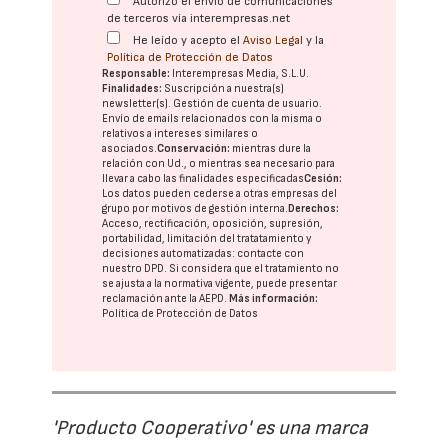
Autorizo el envío de comunicaciones
de terceros vía interempresas.net
He leído y acepto el
Aviso Legal
y la
Política de Protección de Datos
Responsable:
Interempresas Media, S.L.U.
Finalidades:
Suscripción a nuestra(s)
newsletter(s). Gestión de cuenta de usuario.
Envío de emails relacionados con la misma o
relativos a intereses similares o
asociados.
Conservación:
mientras dure la
relación con Ud., o mientras sea necesario para
llevar a cabo las finalidades especificadas
Cesión:
Los datos pueden cederse a otras
empresas del
grupo
por motivos de gestión interna.
Derechos:
Acceso, rectificación, oposición, supresión,
portabilidad, limitación del tratatamiento y
decisiones automatizadas:
contacte con
nuestro DPD
. Si considera que el tratamiento no
se ajusta a la normativa vigente, puede presentar
reclamación ante la
AEPD
.
Más información:
Política de Protección de Datos
'Producto Cooperativo' es una marca