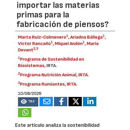
importar las materias
primas para la
fabricación de piensos?
1
1
Marta Ruiz-Colmenero
, Ariadna Bàllega
,
1
1
Victor Rancaño
, Miquel Andón
, Maria
2,
3
Devant
1
Programa de Sostenibilidad en
Biosistemas,
IRTA
.
2
Programa Nutrición Animal, IRTA.
3
Programa Rumiantes, IRTA.
10/08/2026
783
Este artículo analiza la sostenibilidad