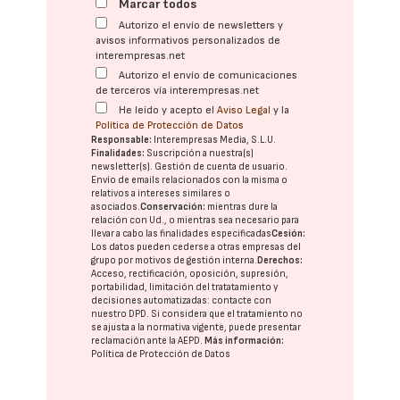
Marcar todos
Autorizo el envío de newsletters y
avisos informativos personalizados de
interempresas.net
Autorizo el envío de comunicaciones
de terceros vía interempresas.net
He leído y acepto el
Aviso Legal
y la
Política de Protección de Datos
Responsable:
Interempresas Media, S.L.U.
Finalidades:
Suscripción a nuestra(s)
newsletter(s). Gestión de cuenta de usuario.
Envío de emails relacionados con la misma o
relativos a intereses similares o
asociados.
Conservación:
mientras dure la
relación con Ud., o mientras sea necesario para
llevar a cabo las finalidades especificadas
Cesión:
Los datos pueden cederse a otras
empresas del
grupo
por motivos de gestión interna.
Derechos:
Acceso, rectificación, oposición, supresión,
portabilidad, limitación del tratatamiento y
decisiones automatizadas:
contacte con
nuestro DPD
. Si considera que el tratamiento no
se ajusta a la normativa vigente, puede presentar
reclamación ante la
AEPD
.
Más información:
Política de Protección de Datos