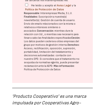
de terceros vía interempresas.net
He leído y acepto el
Aviso Legal
y la
Política de Protección de Datos
Responsable:
Interempresas Media, S.L.U.
Finalidades:
Suscripción a nuestra(s)
newsletter(s). Gestión de cuenta de usuario.
Envío de emails relacionados con la misma o
relativos a intereses similares o
asociados.
Conservación:
mientras dure la
relación con Ud., o mientras sea necesario para
llevar a cabo las finalidades especificadas
Cesión:
Los datos pueden cederse a otras
empresas del
grupo
por motivos de gestión interna.
Derechos:
Acceso, rectificación, oposición, supresión,
portabilidad, limitación del tratatamiento y
decisiones automatizadas:
contacte con
nuestro DPD
. Si considera que el tratamiento no
se ajusta a la normativa vigente, puede presentar
reclamación ante la
AEPD
.
Más información:
Política de Protección de Datos
'Producto Cooperativo' es una marca
impulsada por Cooperativas Agro-