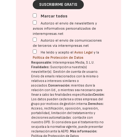
SUSCRIBIRME GRATIS
Marcar todos
Autorizo el envío de newsletters y
avisos informativos personalizados de
interempresas.net
Autorizo el envío de comunicaciones
de terceros vía interempresas.net
He leído y acepto el
Aviso Legal
y la
Política de Protección de Datos
Responsable:
Interempresas Media, S.L.U.
Finalidades:
Suscripción a nuestra(s)
newsletter(s). Gestión de cuenta de usuario.
Envío de emails relacionados con la misma o
relativos a intereses similares o
asociados.
Conservación:
mientras dure la
relación con Ud., o mientras sea necesario para
llevar a cabo las finalidades especificadas
Cesión:
Los datos pueden cederse a otras
empresas del
grupo
por motivos de gestión interna.
Derechos:
Acceso, rectificación, oposición, supresión,
portabilidad, limitación del tratatamiento y
decisiones automatizadas:
contacte con
nuestro DPD
. Si considera que el tratamiento no
se ajusta a la normativa vigente, puede presentar
reclamación ante la
AEPD
.
Más información:
Política de Protección de Datos