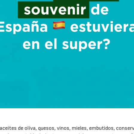
ceites de oliva, quesos, vinos, mieles, embutidos, conser