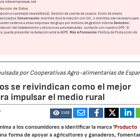
vía interempresas.net
otección de Datos
pción a nuestra(s) newsletter(s). Gestión de cuenta de usuario. Envío de emails
o asociados.
Conservación:
mientras dure la relación con Ud., o mientras sea necesario para
ueden cederse a otras
empresas del grupo
por motivos de gestión interna.
Derechos:
imitación del tratatamiento y decisiones automatizadas:
contacte con nuestro DPD
. Si
nte, puede presentar reclamación ante la
AEPD
.
Más información:
Política de Protección de
pulsada por Cooperativas Agro-alimentarias de Espa
os se reivindican como el mejor
a impulsar el medio rural
6
1102
nima a los consumidores a identificar la marca
'Producto
a forma de apoyar a agricultores y ganaderos, fomentar