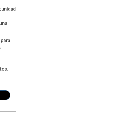
tunidad
 una
 para
s
tos.