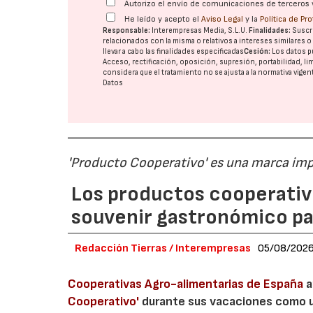
Autorizo el envío de comunicaciones de terceros 
He leído y acepto el
Aviso Legal
y la
Política de Pr
Responsable:
Interempresas Media, S.L.U.
Finalidades:
Suscri
relacionados con la misma o relativos a intereses similares 
llevar a cabo las finalidades especificadas
Cesión:
Los datos p
Acceso, rectificación, oposición, supresión, portabilidad, l
considera que el tratamiento no se ajusta a la normativa vige
Datos
'Producto Cooperativo' es una marca im
Los productos cooperativ
souvenir gastronómico par
Redacción Tierras / Interempresas
05/08/202
Cooperativas Agro-alimentarias de España
a
Cooperativo'
durante sus vacaciones como un