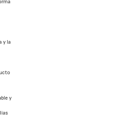
forma
 y la
ducto
able y
lias