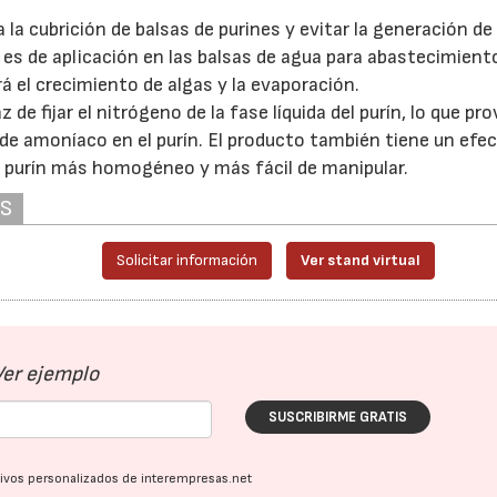
la cubrición de balsas de purines y evitar la generación de
s de aplicación en las balsas de agua para abastecimiento
02/07/2026
16/07/2026
rá el crecimiento de algas y la evaporación.
e fijar el nitrógeno de la fase líquida del purín, lo que pr
e amoníaco en el purín. El producto también tiene un efe
 un purín más homogéneo y más fácil de manipular.
AS
Solicitar información
Ver stand virtual
Ver ejemplo
SUSCRIBIRME GRATIS
ativos personalizados de interempresas.net