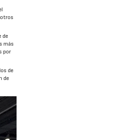
el
 otros
e de
es más
s por
dos de
n de