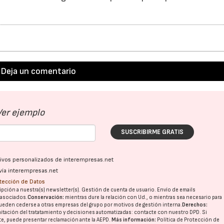
Deja un comentario
Ver ejemplo
SUSCRIBIRME GRATIS
ativos personalizados de interempresas.net
vía interempresas.net
otección de Datos
pción a nuestra(s) newsletter(s). Gestión de cuenta de usuario. Envío de emails
o asociados.
Conservación:
mientras dure la relación con Ud., o mientras sea necesario para
ueden cederse a otras
empresas del grupo
por motivos de gestión interna.
Derechos:
imitación del tratatamiento y decisiones automatizadas:
contacte con nuestro DPD
. Si
nte, puede presentar reclamación ante la
AEPD
.
Más información:
Política de Protección de