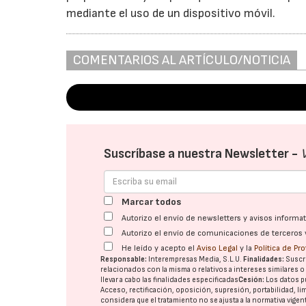
mediante el uso de un dispositivo móvil.
COMENTARIOS AL ARTÍCULO/NOTICIA
Suscríbase a nuestra Newsletter -
Marcar todos
Autorizo el envío de newsletters y avisos inform
Autorizo el envío de comunicaciones de terceros 
He leído y acepto el
Aviso Legal
y la
Política de Pr
Responsable:
Interempresas Media, S.L.U.
Finalidades:
Suscri
relacionados con la misma o relativos a intereses similares 
llevar a cabo las finalidades especificadas
Cesión:
Los datos p
Acceso, rectificación, oposición, supresión, portabilidad, l
considera que el tratamiento no se ajusta a la normativa vige